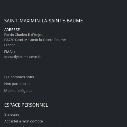
La Laouve
Ouvert
83470
Saint-Maximin-la-Sainte-Baume
SAINT-MAXIMIN-LA-SAINTE-BAUME
ADRESSE :
Parvis Charles-II-d'Anjou
83470 Saint-Maximin-la-Sainte-Baume
Appeler
France
EMAIL:
accueil@st-maximin.fr
Atol Centre Ville
Opticien
Qui sommes nous
17 Place Malherbe
83470
Saint-Maximin-la-Sainte-Baume
Nos partenaires
Mentions légales
ESPACE PERSONNEL
Appeler
S'inscrire
Accéder à mon compte